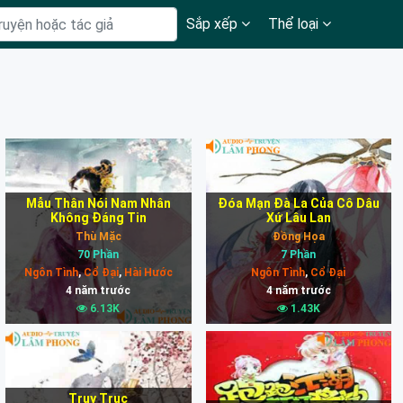
Sắp xếp
Thể loại
Mẫu Thân Nói Nam Nhân
Đóa Mạn Đà La Của Cô Dâu
Không Đáng Tin
Xứ Lâu Lan
Thù Mặc
Đồng Họa
70 Phần
7 Phần
Ngôn Tình
,
Cổ Đại
,
Hài Hước
Ngôn Tình
,
Cổ Đại
4 năm trước
4 năm trước
6.13K
1.43K
Truy Trục