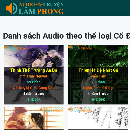
Danh sách Audio theo thể loại Cổ 
Thịnh Thế Trường An Dạ
Thiên Hạ Đệ Nhất Gả
Y Y Thủy Nguyệt
Điển Tâm
59 Phần
20 Phần
Cổ Đại
,
Dị Giới
,
Cung Đấu
Ngôn Tình
,
Cổ Đại
4 năm trước
4 năm trước
4.56K
2.56K