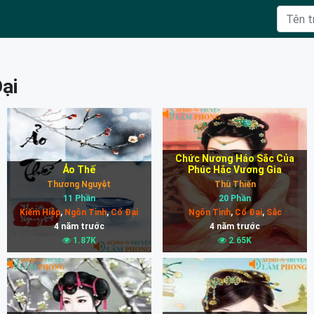
Đại
Chức Nương Háo Sắc Của
Ảo Thế
Phúc Hắc Vương Gia
Thương Nguyệt
Thù Thiến
11 Phần
20 Phần
Kiếm Hiệp
,
Ngôn Tình
,
Cổ Đại
Ngôn Tình
,
Cổ Đại
,
Sắc
4 năm trước
4 năm trước
1.87K
2.65K