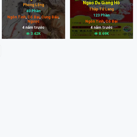
Ngao Du Giang Hồ
Phong Lộng
Thập Tứ Lang
40 Phần
123 Phần
Ngôn Tình
,
Cổ Đại
,
Cung Đấu
,
Ngược
Ngôn Tình
,
Cổ Đại
4 năm trước
4 năm trước
3.42K
8.69K