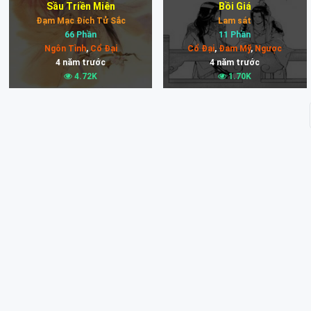
Sầu Triền Miên
Bồi Giá
Đạm Mạc Đích Tử Sắc
Lam sát
66 Phần
11 Phần
Ngôn Tình
,
Cổ Đại
Cổ Đại
,
Đam Mỹ
,
Ngược
4 năm trước
4 năm trước
4.72K
1.70K