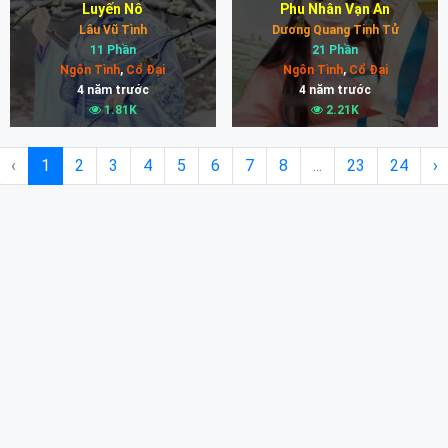
Luyến Nô
Phu Nhân Vạn An
Lâu Vũ Tình
Dương Quang Tinh Tử
11 Phần
21 Phần
Ngôn Tình
,
Cổ Đại
Ngôn Tình
,
Cổ Đại
4 năm trước
4 năm trước
1.81K
2.21K
‹
1
2
3
4
5
6
7
8
...
23
24
›